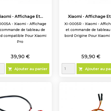
iaomi - Affichage Et...
Xiaomi - Affichage Et.
0005A - Xiaomi - Affichage
XI-0005R - Xiaomi - Affic
 commande de tableau de
et commande de tableau
d compatible Pour Xiaomi
bord Origine Pour Xiaomi
Pro
Prix
Prix
39,90 €
59,90 €
Ajouter au panier
Ajouter au pa

