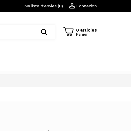
Ma liste d'envies
(
0
)
Connexion
0 articles
Panier