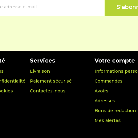
té
Services
Votre compte
es
Livraison
Informations perso
fidentialité
Paiement sécurisé
Commandes
ookies
Contactez-nous
Avoirs
Adresses
Bons de réduction
Mes alertes