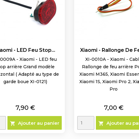
iaomi - LED Feu Stop...
Xiaomi - Rallonge De Fe
-0009A - Xiaomi - LED feu
XI-0010A - Xiaomi - Cab
top arrière Grand modèle
Rallonge de feu arrière P
izontal ( Adapté au type de
Xiaomi M365, Xiaomi Essent
garde boue XI-0121)
Xiaomi 1S, Xiaomi Pro 2, X
Pro
Prix
Prix
7,90 €
7,00 €
Ajouter au panier
Ajouter au pa

