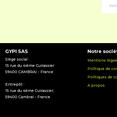
GYPI SAS
Notre socié
Siège social :
Mentions légal
15 rue du 4ième Cuirassier
Politique de con
59400 CAMBRAI - France
Politiques de c
Entrepôt :
A propos
15 rue du 4ème Cuirassier,
59400 Cambrai - France