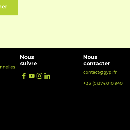
Nous
Nous
suivre
contacter
nnelles
contact@gypi.fr
+33 (0)374.010.940