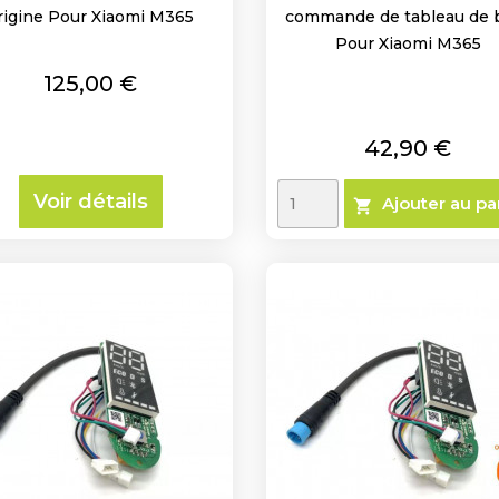
rigine Pour Xiaomi M365
commande de tableau de 
Pour Xiaomi M365
Prix
125,00 €
Prix
42,90 €
Voir détails
Ajouter au pa
