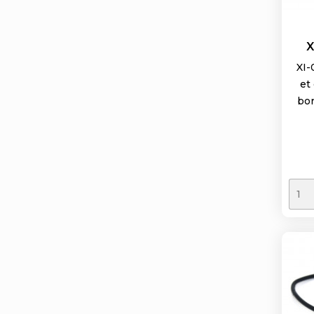
X
XI-
et
bor