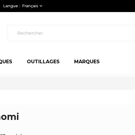
Langue :
Français
keyboard_arrow_down
QUES
OUTILLAGES
MARQUES
aomi