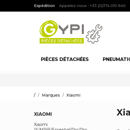
Expédition
Appelez-nous :
+33 (0)374.010.940
PIÈCES DÉTACHÉES
PNEUMATI
/
Marques
Xiaomi
Xi
XIAOMI
Xiaomi
1S/M365/Essential/Pro/Pro