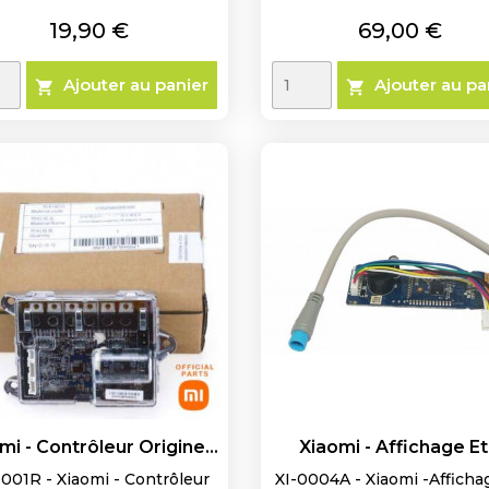
Prix
Prix
19,90 €
69,00 €
Ajouter au panier
Ajouter au pa


mi - Contrôleur Origine...
Xiaomi - Affichage Et.
0001R - Xiaomi - Contrôleur
XI-0004A - Xiaomi -Afficha