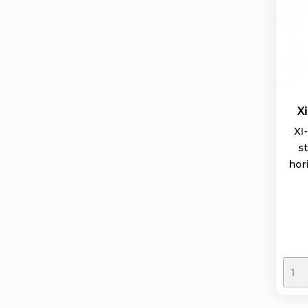
X
XI
s
hor