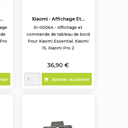
..
Xiaomi - Affichage Et...
hage
XI-0006A - Affichage et
 de
commande de tableau de bord
 Pro
Pour Xiaomi Essential, Xiaomi
1S, Xiaomi Pro 2
Prix
36,90 €
nier
Ajouter au panier
