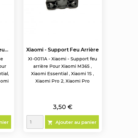
u...
Xiaomi - Support Feu Arrière
le
XI-0011A - Xiaomi - Support feu
our
arrière Pour Xiaomi M365 ,
ial,
Xiaomi Essential , Xiaomi 1S ,
iaomi
Xiaomi Pro 2, Xiaomi Pro
Prix
3,50 €
nier
Ajouter au panier
