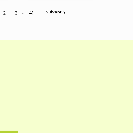
Suivant
…

2
3
41