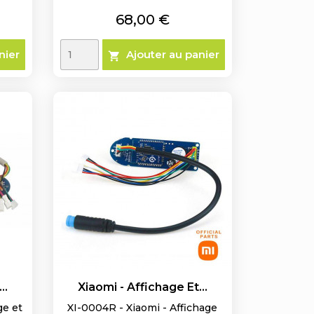
Prix
68,00 €
nier
Ajouter au panier

..
Xiaomi - Affichage Et...
ge et
XI-0004R - Xiaomi - Affichage