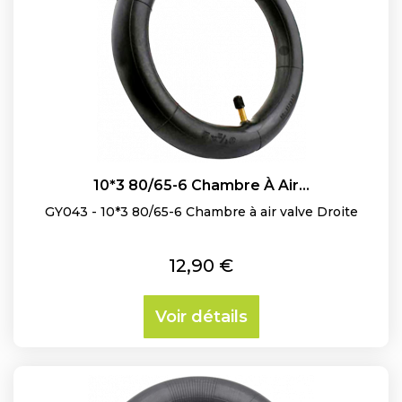
10*3 80/65-6 Chambre À Air...
GY043 - 10*3 80/65-6 Chambre à air valve Droite
Prix
12,90 €
Voir détails