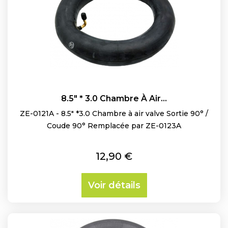
8.5" * 3.0 Chambre À Air...
ZE-0121A - 8.5" *3.0 Chambre à air valve Sortie 90° /
Coude 90° Remplacée par ZE-0123A
Prix
12,90 €
Voir détails