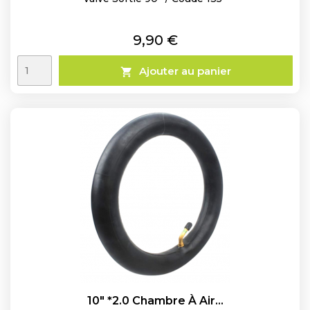
Prix
9,90 €
Ajouter au panier

10" *2.0 Chambre À Air...