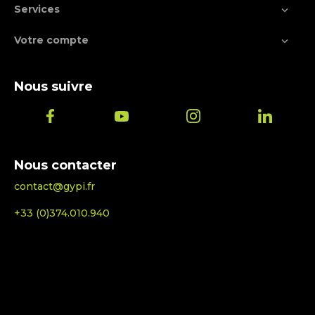
Services

Votre compte

Nous suivre
Nous contacter
contact@gypi.fr
+33 (0)374.010.940
© 2026 - Ecommerce software by PrestaShop™