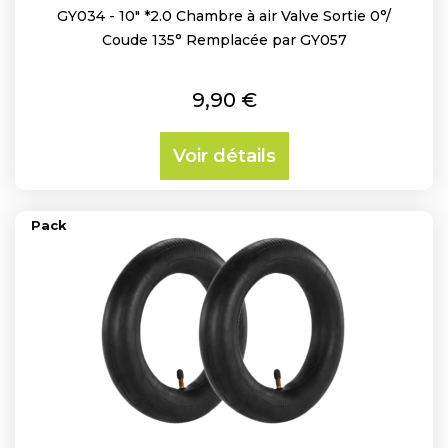
GY034 - 10" *2.0 Chambre à air Valve Sortie 0°/
Coude 135° Remplacée par GY057
Prix
9,90 €
Voir détails
Pack