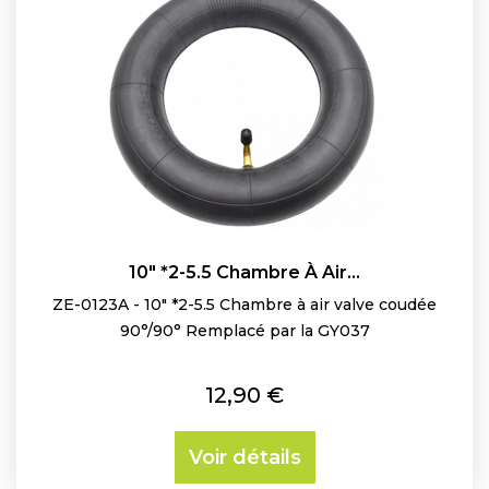
10" *2-5.5 Chambre À Air...
ZE-0123A - 10" *2-5.5 Chambre à air valve coudée
90°/90° Remplacé par la GY037
Prix
12,90 €
Voir détails