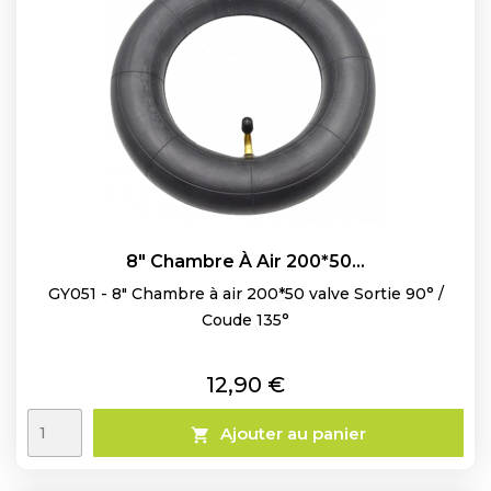
8" Chambre À Air 200*50...
GY051 - 8" Chambre à air 200*50 valve Sortie 90° /
Coude 135°
Prix
12,90 €
Ajouter au panier
