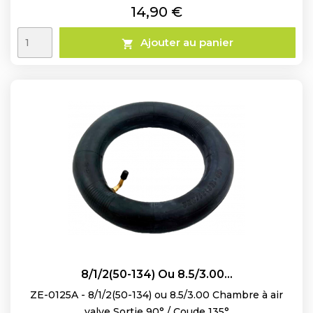
Prix
14,90 €
Ajouter au panier

8/1/2(50-134) Ou 8.5/3.00...
ZE-0125A - 8/1/2(50-134) ou 8.5/3.00 Chambre à air
valve Sortie 90° / Coude 135°