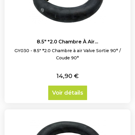
8.5" *2.0 Chambre À Air...
GY030 - 8.5" *2.0 Chambre à air Valve Sortie 90° /
Coude 90°
Prix
14,90 €
Voir détails