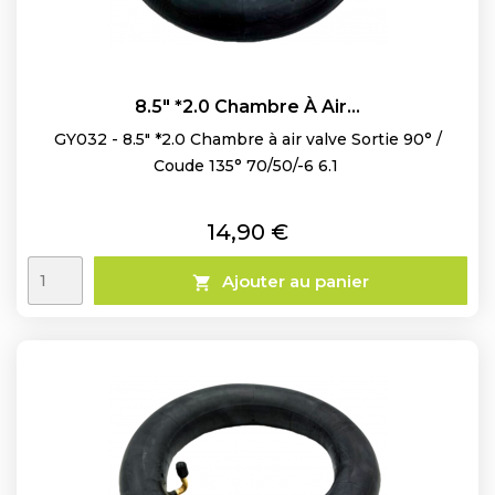
8.5" *2.0 Chambre À Air...
GY032 - 8.5" *2.0 Chambre à air valve Sortie 90° /
Coude 135° 70/50/-6 6.1
Prix
14,90 €
Ajouter au panier
