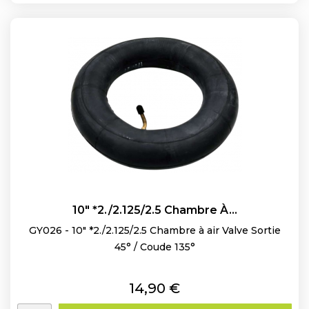
10" *2./2.125/2.5 Chambre À...
GY026 - 10" *2./2.125/2.5 Chambre à air Valve Sortie
45° / Coude 135°
Prix
14,90 €