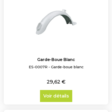
Garde-Boue Blanc
ES-0007R - Garde-boue blanc
Prix
29,62 €
Voir détails