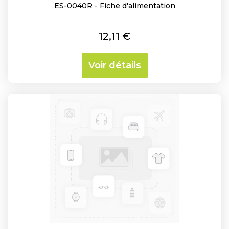
ES-0040R - Fiche d'alimentation
Prix
12,11 €
Voir détails