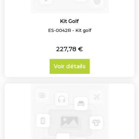
Kit Golf
ES-0042R - Kit golf
Prix
227,78 €
Voir détails