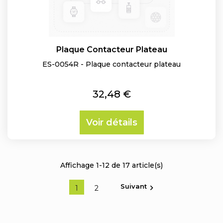
Plaque Contacteur Plateau
ES-0054R - Plaque contacteur plateau
Prix
32,48 €
Voir détails
Affichage 1-12 de 17 article(s)
Suivant

1
2