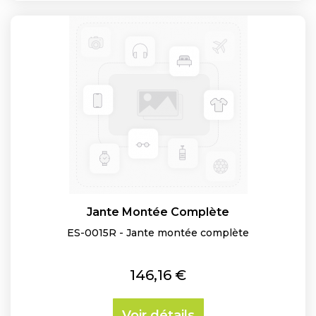
Jante Montée Complète
ES-0015R - Jante montée complète
Prix
146,16 €
Voir détails