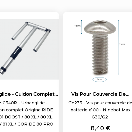
lide - Guidon Complet...
Vis Pour Couvercle De...
-0340R - Urbanglide -
GY233 - Vis pour couvercle d
on complet Origine RIDE
batterie x100 - Ninebot Max
 81 BOOST / 80 XL / 80 XL
G30/G2
/ 81 XL / GORIDE 80 PRO
Prix
8,40 €