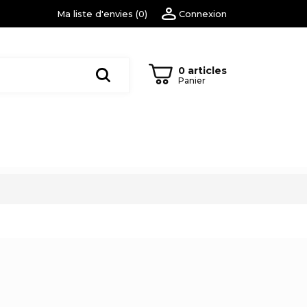
Ma liste d'envies
(
0
)
Connexion
0 articles
Panier