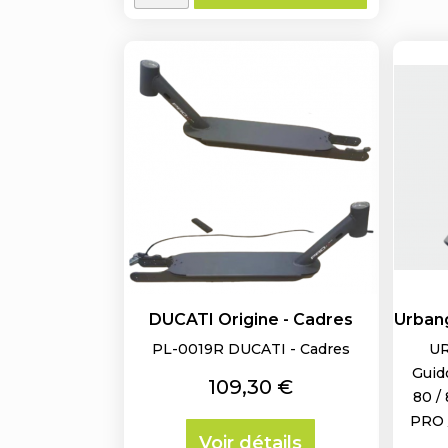
DUCATI Origine - Cadres
Urbang
PL-0019R DUCATI - Cadres
UR
Guid
Prix
109,30 €
80 /
PRO 
Voir détails