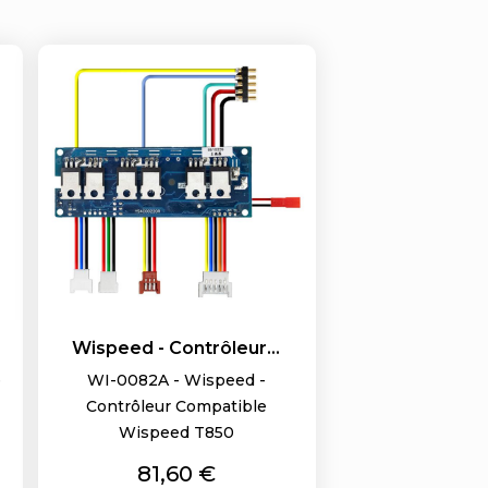
Wispeed - Contrôleur...
e
WI-0082A - Wispeed -
Contrôleur Compatible
Wispeed T850
Prix
81,60 €