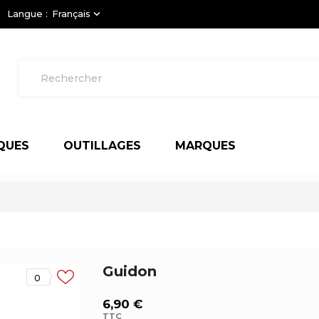
Langue :
Français
keyboard_arrow_down
QUES
OUTILLAGES
MARQUES
Guidon
0
6,90 €
TTC