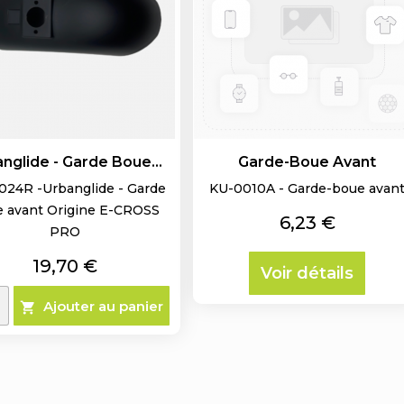
nglide - Garde Boue...
Garde-Boue Avant
24R -Urbanglide - Garde
KU-0010A - Garde-boue avan
 avant Origine E-CROSS
Prix
6,23 €
PRO
Prix
19,70 €
Voir détails
Ajouter au panier
