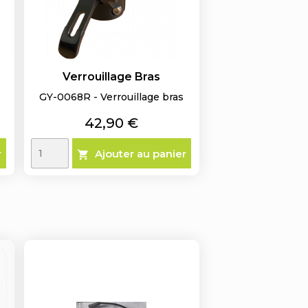
Verrouillage Bras
GY-0068R - Verrouillage bras
Prix
42,90 €
r
Ajouter au panier
