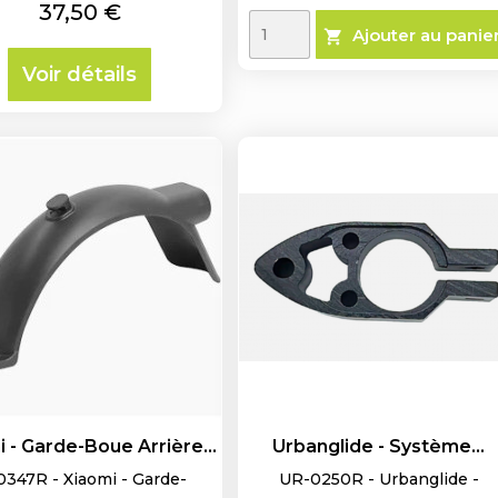
Prix
37,50 €
Ajouter au panie

Voir détails
 - Garde-Boue Arrière...
Urbanglide - Système...
0347R - Xiaomi - Garde-
UR-0250R - Urbanglide -