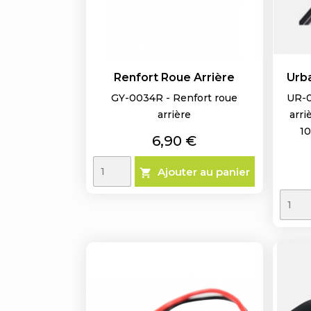
Renfort Roue Arrière
Urba
GY-0034R - Renfort roue
UR-0
arrière
arri
10
Prix
6,90 €
Ajouter au panier
