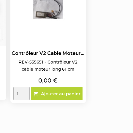
Contrôleur V2 Cable Moteur...
t
REV-555651 - Contrôleur V2
cable moteur long 61 cm
Prix
0,00 €
Ajouter au panier
