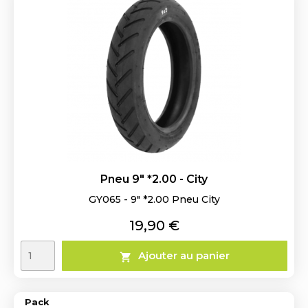
Pneu 9" *2.00 - City
GY065 - 9" *2.00 Pneu City
Prix
19,90 €
Ajouter au panier

Pack