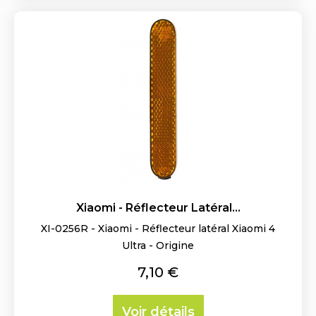
Xiaomi - Réflecteur Latéral...
XI-0256R - Xiaomi - Réflecteur latéral Xiaomi 4
Ultra - Origine
Prix
7,10 €
Voir détails