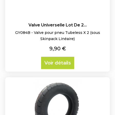
Valve Universelle Lot De 2...
GY084B - Valve pour pneu Tubeless X 2 (sous
Skinpack Linéaire)
Prix
9,90 €
Voir détails