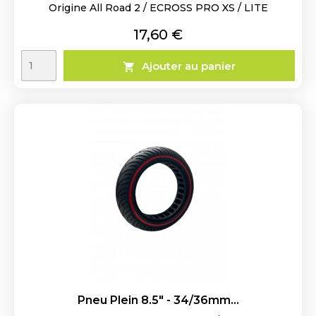
Origine All Road 2 / ECROSS PRO XS / LITE
Prix
17,60 €
Ajouter au panier

Pneu Plein 8.5" - 34/36mm...