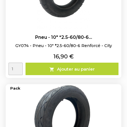
Pneu - 10" *2.5-60/80-6...
GY074 - Pneu - 10" *2.5-60/80-6 Renforcé - City
Prix
16,90 €
Ajouter au panier

Pack