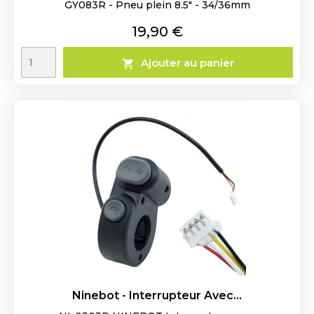
GY083R - Pneu plein 8.5" - 34/36mm
Prix
19,90 €
Ajouter au panier

Ninebot - Interrupteur Avec...