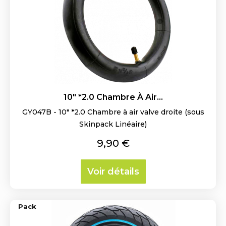
10" *2.0 Chambre À Air...
GY047B - 10" *2.0 Chambre à air valve droite (sous
Skinpack Linéaire)
Prix
9,90 €
Voir détails
Pack