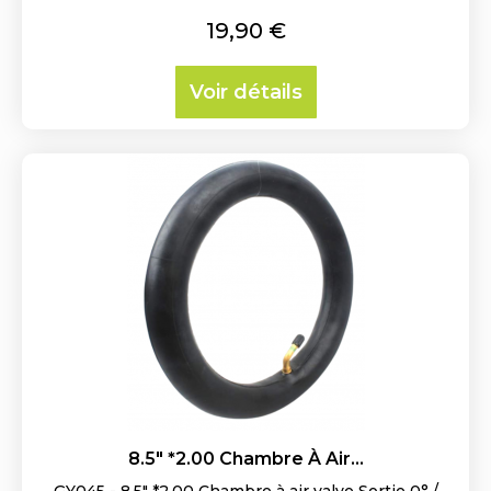
Prix
19,90 €
Voir détails
8.5" *2.00 Chambre À Air...
GY045 - 8.5" *2.00 Chambre à air valve Sortie 0° /