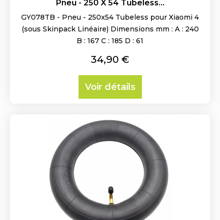
Pneu - 250 X 54 Tubeless...
GY078TB - Pneu - 250x54 Tubeless pour Xiaomi 4
(sous Skinpack Linéaire) Dimensions mm : A : 240
B : 167 C : 185 D : 61
Prix
34,90 €
Voir détails