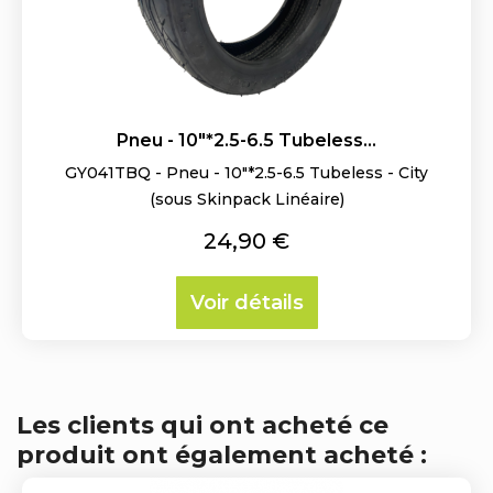
Pneu - 10"*2.5-6.5 Tubeless...
GY041TBQ - Pneu - 10"*2.5-6.5 Tubeless - City
(sous Skinpack Linéaire)
Prix
24,90 €
Voir détails
Les clients qui ont acheté ce
produit ont également acheté :