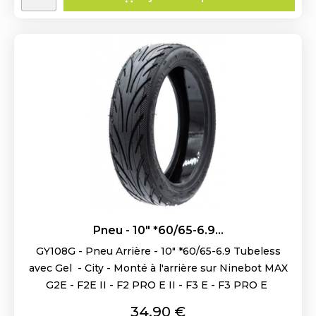
Pneu - 10" *60/65-6.9...
GY108G - Pneu Arrière - 10" *60/65-6.9 Tubeless
avec Gel - City - Monté à l'arrière sur Ninebot MAX
G2E - F2E II - F2 PRO E II - F3 E - F3 PRO E
Prix
34,90 €