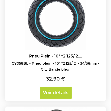
Pneu Plein - 10" *2.125/ 2....
GY058BL - Pneu plein - 10" *2.125/ 2. - 34/36mm -
City Bande bleu
Prix
32,90 €
Voir détails