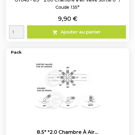
Coude 135°
Prix
9,90 €
Ajouter au panier

Pack
8.5" *2.0 Chambre À Air...