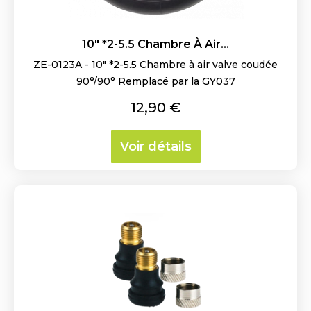
10" *2-5.5 Chambre À Air...
ZE-0123A - 10" *2-5.5 Chambre à air valve coudée
90°/90° Remplacé par la GY037
Prix
12,90 €
Voir détails