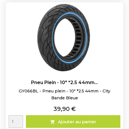
Pneu Plein - 10" *2.5 44mm...
GY066BL - Pneu plein - 10" *2.5 44mm - City
Bande Bleue
Prix
39,90 €
Ajouter au panier
