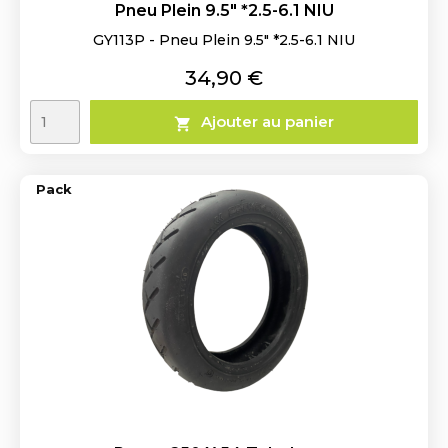
Pneu Plein 9.5" *2.5-6.1 NIU
GY113P - Pneu Plein 9.5" *2.5-6.1 NIU
Prix
34,90 €
Ajouter au panier

Pack