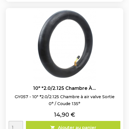
10" *2.0/2.125 Chambre À...
GY057 - 10" *2.0/2.125 Chambre à air valve Sortie
0° / Coude 135°
Prix
14,90 €
Ajouter au panier
