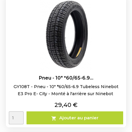
Pneu - 10" *60/65-6.9...
GY108T - Pneu - 10" *60/65-6.9 Tubeless Ninebot
E3 Pro E- City - Monté à l'arrière sur Ninebot
Prix
29,40 €
Ajouter au panier
