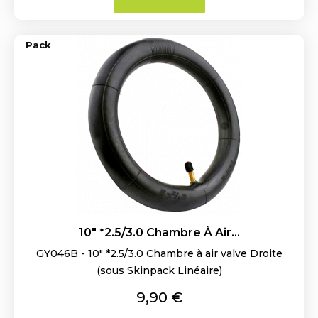
Pack
10" *2.5/3.0 Chambre À Air...
GY046B - 10" *2.5/3.0 Chambre à air valve Droite
(sous Skinpack Linéaire)
Prix
9,90 €