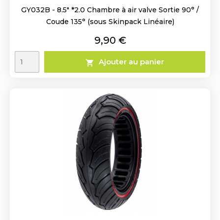
GY032B - 8.5" *2.0 Chambre à air valve Sortie 90° /
Coude 135° (sous Skinpack Linéaire)
Prix
9,90 €
Ajouter au panier
