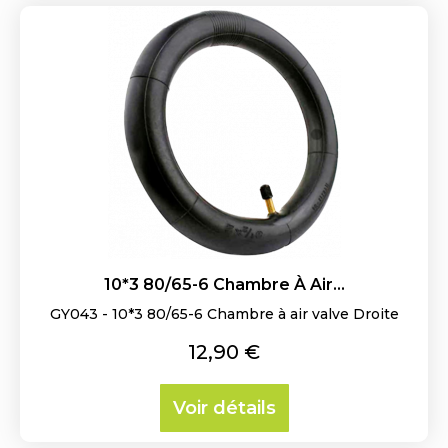
10*3 80/65-6 Chambre À Air...
GY043 - 10*3 80/65-6 Chambre à air valve Droite
Prix
12,90 €
Voir détails